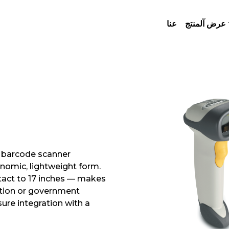
عرض آلمنتج
عنا
 barcode scanner
onomic, lightweight form.
act to 17 inches — makes
ucation or government
sure integration with a