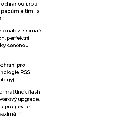
 ochranou proti
pádům a tím i s
í.
dí nabízí snímač
n, perfektní
lsky ceněnou
rozhraní pro
hnologie RSS
logy)
rmatting), flash
warový upgrade,
u pro pevné
maximální