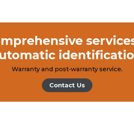
mprehensive services i
utomatic identificati
Warranty and post-warranty service.
Contact Us