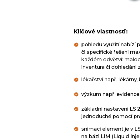
Klíčové vlastnosti:
pohledu využití nabízí p
či specifické řešení m
každém odvětví: malo
inventura či dohledání 
lékařství např. lékárny
výzkum např. evidence 
základní nastavení LS 2
jednoduché pomocí pr
snímací element je v L
na bázi LIM (Liquid Inj