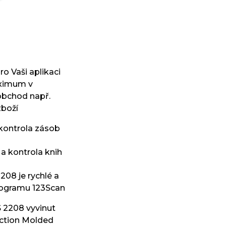
ro Vaši aplikaci
aximum v
obchod např.
zboží
, kontrola zásob
a kontrola knih
208 je rychlé a
ogramu 123Scan
S 2208 vyvinut
ection Molded