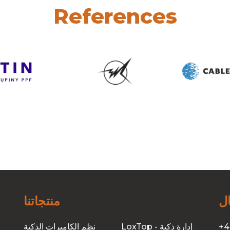
References
ل
منتجاتنا
+4
LoxTop - إدارة ذكية
نظم الكاميرات الذكية