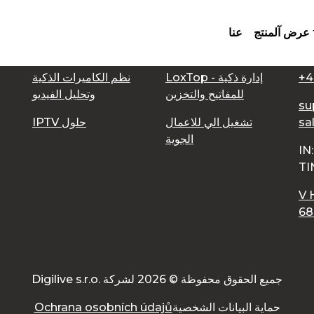
عرض آلمنتج
عنا
ل
منتجاتنا
+4
LoxTop - إدارة ذكية
نظم الكاميرات الذكية
للمفاتيح والتخزين
وتحليل الفيديو
su
sa
تشغيل الي للاعمال
IPTV حلول
الجوية
IN
TI
V 
68
Digilive s.r.o. جميع الحقوق محفوظة © 2026 لشركة
حماية البيانات الشخصية
Ochrana osobních údajů