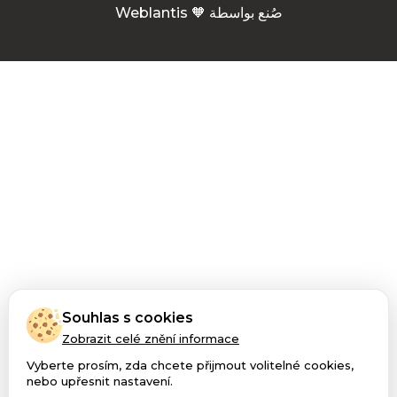
Weblantis 🧡 صُنع بواسطة
Souhlas s cookies
Zobrazit celé znění informace
Vyberte prosím, zda chcete přijmout volitelné cookies,
nebo upřesnit nastavení.