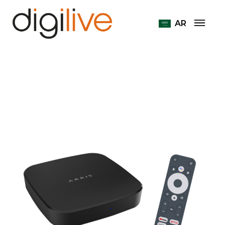
Arris VIP7100
IPTV حلول
Home
AR