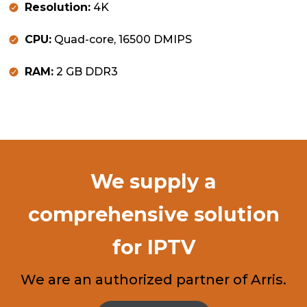
Resolution:
4K
CPU:
Quad-core, 16500 DMIPS
RAM:
2 GB DDR3
We supply a
comprehensive solution
for IPTV
We are an authorized partner of Arris.