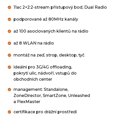
11ac 2×2:2-stream přístupový bod, Dual Radio
podporované až 80MHz kanály
až 100 asociovaných klientů na rádio
až 8 WLAN na rádio
montáž na zeď, strop, desktop, tyč
ideální pro 3G/4G offloading,
pokrytí ulic, nádvoří, vstupů do
obchodních center
management: Standalone,
ZoneDirector, SmartZone, Unleashed
a FlexMaster
certifikace pro drážní prostředí