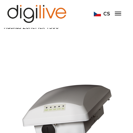
Home
Domů
CS
Bezdrátové sítě nové generace
Ruckus ZoneFlex T300