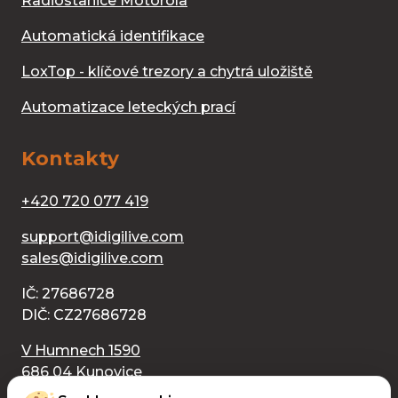
Radiostanice Motorola
Automatická identifikace
LoxTop - klíčové trezory a chytrá uložiště
Automatizace leteckých prací
Kontakty
+420 720 077 419
support@idigilive.com
sales@idigilive.com
IČ: 27686728
DIČ: CZ27686728
V Humnech 1590
686 04 Kunovice